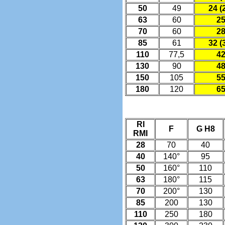
50
49
24 (
63
60
2
70
60
2
85
61
32 (
110
77,5
4
130
90
4
150
105
5
180
120
6
RI
F
G H8
RMI
28
70
40
40
140°
95
50
160°
110
63
180°
115
70
200°
130
85
200
130
110
250
180