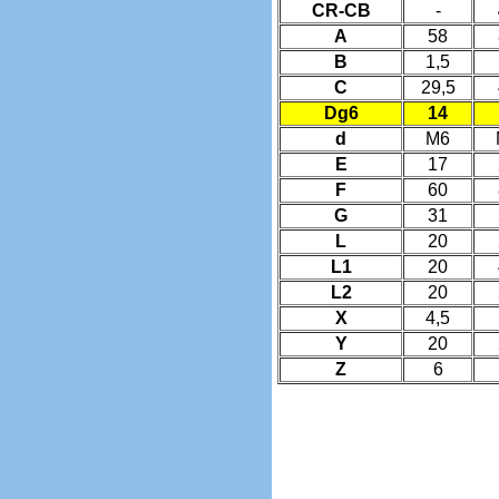
CR-CB
-
A
58
B
1,5
C
29,5
Dg6
14
d
M6
E
17
F
60
G
31
L
20
L1
20
L2
20
X
4,5
Y
20
Z
6