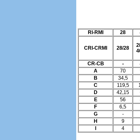
RI-RMI
28
2
CRI-CRMI
28/28
4
CR-CB
-
A
70
B
34,5
C
119,5
D
42,15
E
56
F
6,5
G
-
H
9
I
4