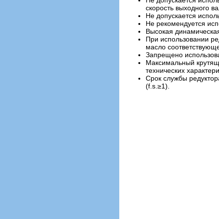
Не допускается испол
скорость выходного ва
Не допускается испол
Не рекомендуется исп
Высокая динамическая
При использовании ре
масло соответствующе
Запрещено использова
Максимальный крутящ
технических характери
Срок службы редуктора
(f.s.≥1).