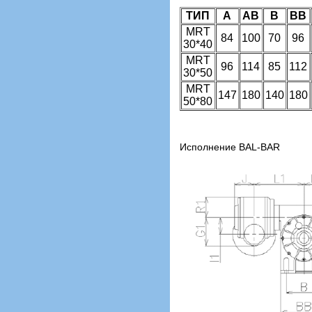
ТИП
А
АВ
В
ВВ
MRT
84
100
70
96
30*40
MRT
96
114
85
112
30*50
MRT
147
180
140
180
50*80
Исполнение BAL-BAR