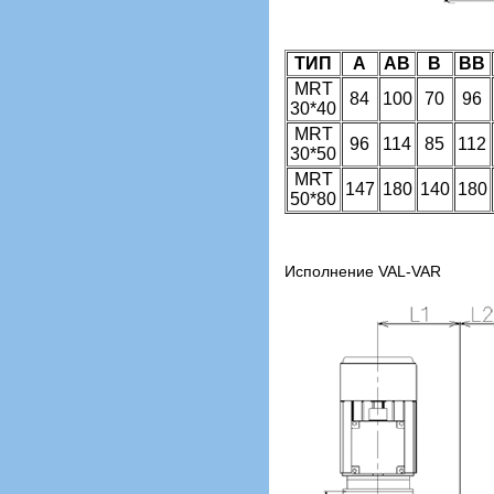
ТИП
А
АВ
В
ВВ
MRT
84
100
70
96
30*40
MRT
96
114
85
112
30*50
MRT
147
180
140
180
50*80
Исполнение VAL-VAR