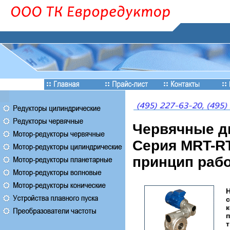
Червячные д
Серия MRT-RT
принцип рабо
Н
с
к
п
т