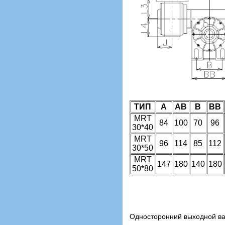
ТИП
А
АВ
В
ВВ
MRT
84
100
70
96
30*40
MRT
96
114
85
112
30*50
MRT
147
180
140
180
50*80
Односторонний выходной в