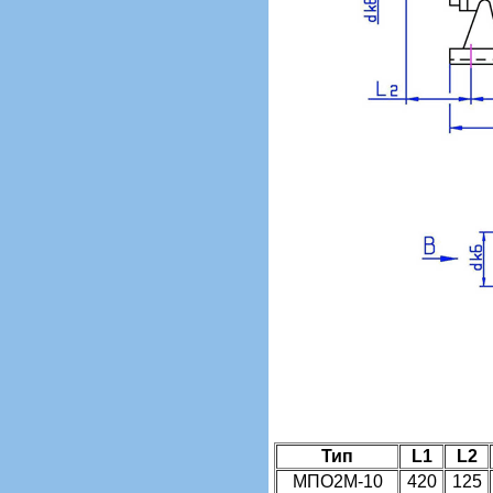
Тип
L1
L2
МПО2М-10
420
125