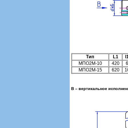
Тип
L1
I
МПО2М-10
420
МПО2М-15
620
1
В – вертикальное исполнен