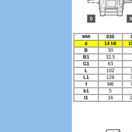
WMI
030
d
14 h6
1
B
30
B1
32,5
G1
63
L
102
L1
128
f
M6
b1
5
t1
16