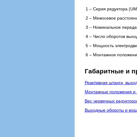
1 – Cерия редуктора (UMI
2 – Межосевое расстояние
3 – Номинальное переда
4 – Число оборотов выхо
5 – Мощность электродви
6 – Монтажное положение
Габаритные и 
Реактивная штанга, выхо
Монтажные положения и к
Вес червячных редукторов
Выходные обороты и мощн