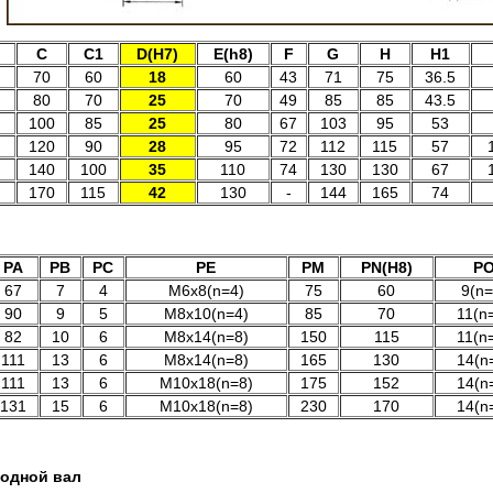
С
C1
D(H7)
E(h8)
F
G
H
H1
70
60
18
60
43
71
75
36.5
80
70
25
70
49
85
85
43.5
100
85
25
80
67
103
95
53
120
90
28
95
72
112
115
57
140
100
35
110
74
130
130
67
170
115
42
130
-
144
165
74
PA
PB
PC
PE
PM
PN(H8)
P
67
7
4
M6x8(n=4)
75
60
9(n=
90
9
5
M8x10(n=4)
85
70
11(n
82
10
6
M8x14(n=8)
150
115
11(n
111
13
6
M8x14(n=8)
165
130
14(n
111
13
6
M10x18(n=8)
175
152
14(n
131
15
6
M10x18(n=8)
230
170
14(n
ходной вал