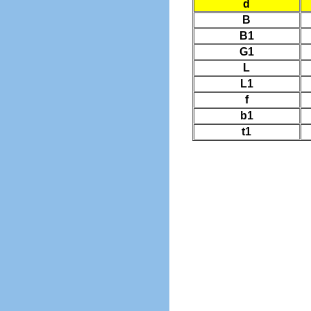
d
B
B1
G1
L
L1
f
b1
t1