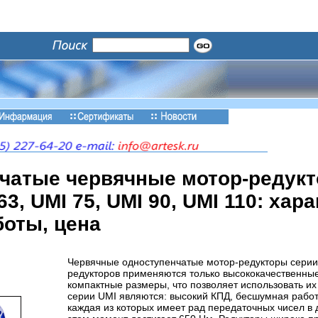
чатые червячные мотор-редукто
63, UMI 75, UMI 90, UMI 110: хар
боты, цена
Червячные одноступенчатые мотор-редукторы серии
редукторов применяются только высококачественны
компактные размеры, что позволяет использовать и
серии UMI являются: высокий КПД, бесшумная работа
каждая из которых имеет рад передаточных чисел в 