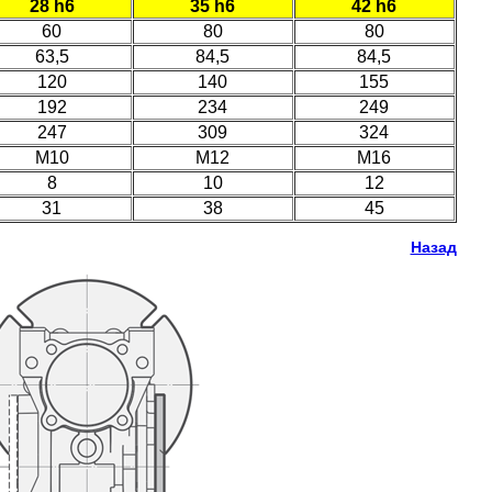
28 h6
35 h6
42 h6
60
80
80
63,5
84,5
84,5
120
140
155
192
234
249
247
309
324
M10
M12
M16
8
10
12
31
38
45
Назад