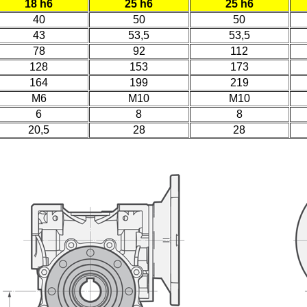
18 h6
25 h6
25 h6
40
50
50
43
53,5
53,5
78
92
112
128
153
173
164
199
219
M6
M10
M10
6
8
8
20,5
28
28