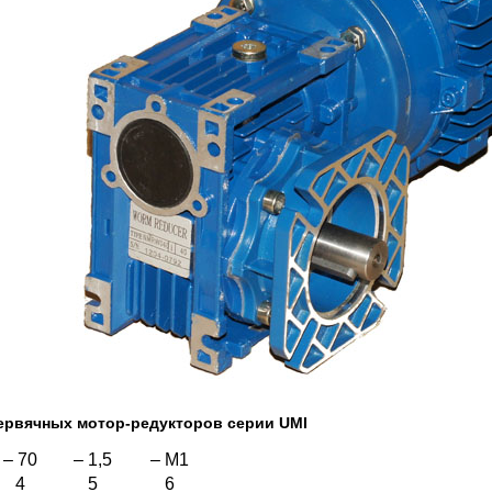
ервячных мотор-редукторов серии UMI
– 70
– 1,5
– M1
4
5
6