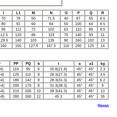
I
L1
M
N
O
P
Q
R
70
78
50
71.5
40
87
55
6.5
80
92
60
84
50
100
64
8.5
95
112
72
102
63
110
80
8.5
112.5
120
86
119
75
140
93
11
129.5
140
103
135
90
160
102
13
160
155
127.5
167.5
110
200
125
14
O
PP
PQ
b
t
a
a1
kg
4)
110
95
6
20.8(21.8)
45°
45°
2.3
=4)
125
110
8
28.3(27.3)
45°
45°
3.5
=4)
180
142
8
28.3(31.3)
45°
45°
6.2
=4)
200
170
8
31.3(38.3)
45°
45°
9
=4)
210
200
10
38.3(41.3)
45°
45°
13
=8)
280
260
12
45.3
45°
45°
35
Назад