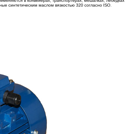
рименяются в конвейерах, транспортерах, мешалках, лебедках
ные синтетическим маслом вязкостью 320 согласно ISO.