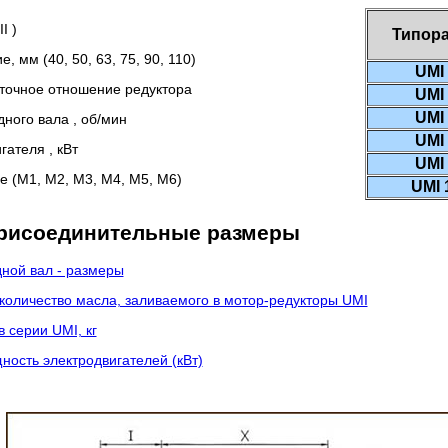
I )
Типор
, мм (40, 50, 63, 75, 90, 110)
UMI
точное отношение редуктора
UMI
UMI
дного вала , об/мин
UMI
гателя , кВт
UMI
 (M1, M2, M3, M4, M5, M6)
UMI 
присоединительные размеры
дной вал - размеры
оличество масла, заливаемого в мотор-редукторы UMI
 серии UMI, кг
ость электродвигателей (кВт)