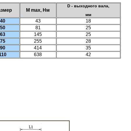
D - выходного вала,
азмер
M max, Нм
мм
 40
43
18
 50
81
25
 63
145
25
 75
255
28
 90
414
35
110
638
42