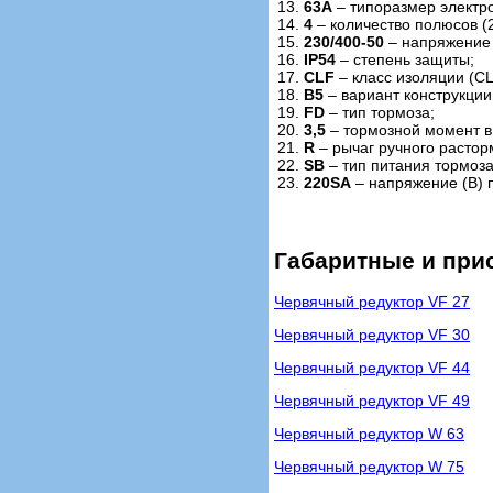
13.
63A
– типоразмер электро
14.
4
– количество полюсов (2,
15.
230/400-50
– напряжение (
16.
IP54
– степень защиты;
17.
CLF
– класс изоляции (CL
18.
B5
– вариант конструкции
19.
FD
– тип тормоза;
20.
3,5
– тормозной момент в
21.
R
– рычаг ручного расто
22.
SB
– тип питания тормоза
23.
220SA
– напряжение (В) 
Габаритные и при
Червячный редуктор VF 27
Червячный редуктор VF 30
Червячный редуктор VF 44
Червячный редуктор VF 49
Червячный редуктор W 63
Червячный редуктор W 75