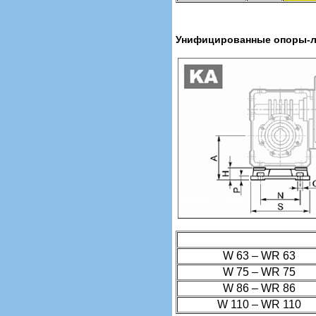
Унифицированные опоры-ла
W 63 – WR 63
W 75 – WR 75
W 86 – WR 86
W 110 – WR 110