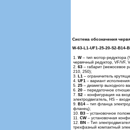
Система обозначения черв
W-63-L1-UF1-25-20-S2-B14-B
1.
W
– тип мотор-редуктора (
червячный редуктор, VF/VF, 
2.
63
– габарит (межосевое рас
210, 250);
3.
L1
– ограничитель крутящег
4.
UF1
– вариант исполнения
5.
25
– диаметр выходного ва
6.
20
– передаточное отноше
7.
S2
– конфигурация на вход
электродвигатель, HS – вход
9.
B14
– тип фланца электрод
фланец);
10.
B3
– установочное положен
11.
CW
– установочная конфи
12.
BN
– Тип электродвигател
трехфазный компактный элект