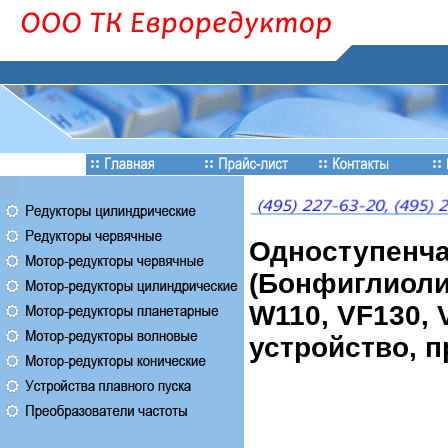
Одноступенч
(Бонфиглиоли)
W110, VF130, 
устройство, п