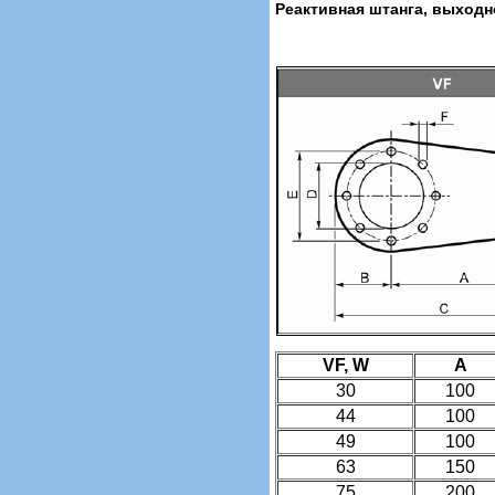
Реактивная штанга, выходн
VF, W
A
30
100
44
100
49
100
63
150
75
200